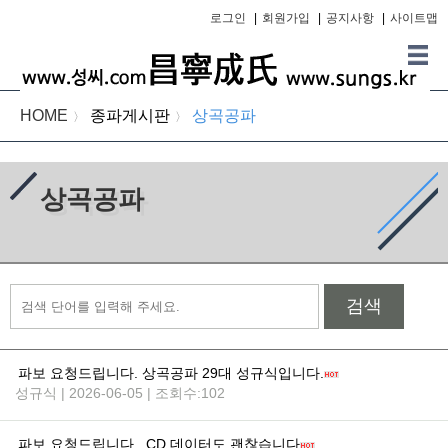
로그인
|
회원가입
|
공지사항
|
사이트맵
HOME
종파게시판
상곡공파
〉
〉
상곡공파
검색
파보 요청드립니다. 상곡공파 29대 성규식입니다.
성규식 | 2026-06-05 | 조회수:102
파보 요청드립니다._CD 데이터도 괜찮습니다