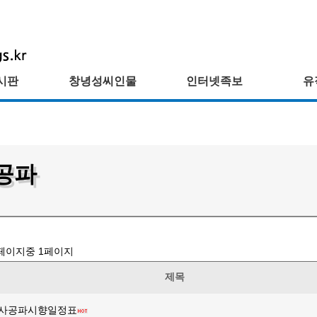
시판
창녕성씨인물
인터넷족보
유
공파
페이지중
1
페이지
제목
사공파시향일정표