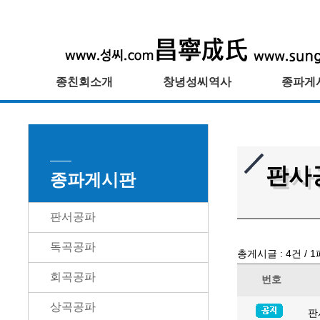
종친회소개
창녕성씨역사
종파게
판사
종파게시판
판서공파
독곡공파
총게시글 :
4
건 /
1
회곡공파
번호
상곡공파
판