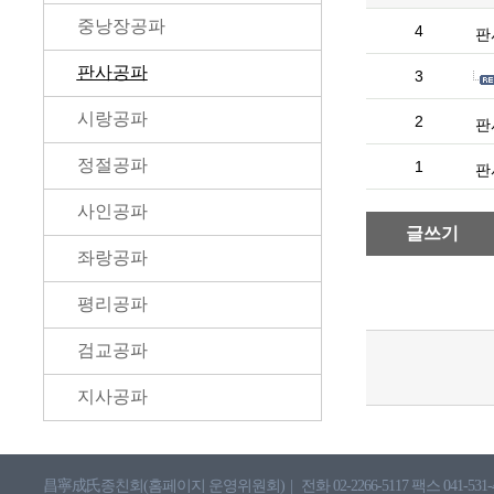
중낭장공파
4
판
판사공파
3
시랑공파
2
판
정절공파
1
판
사인공파
글쓰기
좌랑공파
평리공파
검교공파
지사공파
昌寧成氏종친회(홈페이지 운영위원회)
|
전화 02-2266-5117 팩스 041-531-