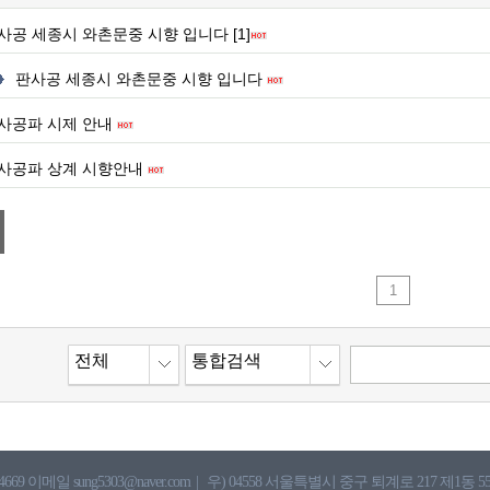
사공 세종시 와촌문중 시향 입니다 [1]
판사공 세종시 와촌문중 시향 입니다
사공파 시제 안내
사공파 상계 시향안내
1
전체
통합검색
4669 이메일 sung5303@naver.com
|
우) 04558 서울특별시 중구 퇴계로 217 제1동