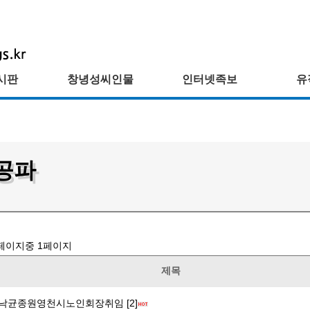
시판
창녕성씨인물
인터넷족보
유
공파
페이지중
1
페이지
제목
낙균종원영천시노인회장취임 [2]