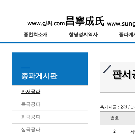
종친회소개
창녕성씨역사
종파게
판서
종파게시판
판서공파
독곡공파
총게시글 :
2
건 /
1
회곡공파
번호
상곡공파
2
성