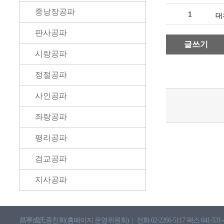
중낭장공파
1
대
판사공파
글쓰기
시랑공파
정절공파
사인공파
좌랑공파
평리공파
검교공파
지사공파
昌寧成氏종친회(홈페이지 운영위원회)
|
전화 02-2266-5117 팩스 041-531-