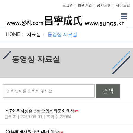
로그인
|
회원가입
|
공지사항
|
사이트맵
HOME
자료실
동영상 자료실
〉
〉
동영상 자료실
검색
제7회우계성혼선생춘향제와문화행사
관리자 | 2020-09-01 | 조회수:22084
2014물계서원 춘향대제 영상