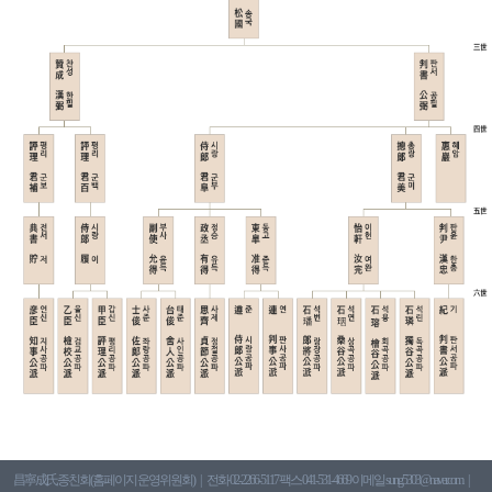
昌寧成氏종친회(홈페이지 운영위원회)
전화 02-2266-5117 팩스 041-531-4669 이메일 sung5303@naver.com