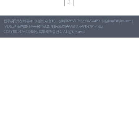
1
昌寧成氏종친회(홈페이지 운영위원회)
전화 02-2266-5117 팩스 041-531-4669 이메일 sung5303@naver.com
우) 04558 서울특별시 중구 퇴계로 217 제1동 559호(충무로4가 진양상가 아파트)
COPYRIGHT ⓒ 2016 By 昌寧成氏종친회 All rights reserved.