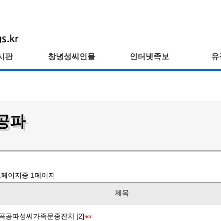
시판
창녕성씨인물
인터넷족보
유
공파
1
페이지중
1
페이지
제목
곡공파성씨가족문중잔치 [2]