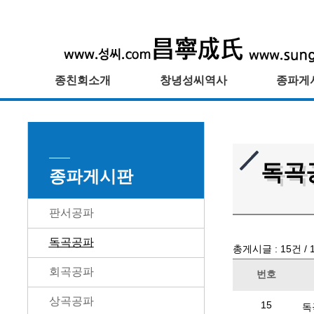
종친회소개
창녕성씨역사
종파게
독곡
종파게시판
판서공파
독곡공파
총게시글 :
15
건 /
회곡공파
번호
상곡공파
15
독