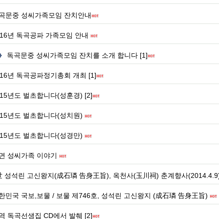
곡문중 성씨가족모임 잔치안내
016년 독곡공파 가족모임 안내
독곡문중 성씨가족모임 잔치를 소개 합니다 [1]
016년 독곡공파정기총회 개최 [1]
015년도 벌초합니다(성훈경) [2]
015년도 벌초합니다(성치원)
015년도 벌초합니다(성경만)
면 성씨가족 이야기
世 성석린 고신왕지(成石璘 告身王旨), 옥천사(玉川祠) 춘계향사(2014.4.9
한민국 국보,보물 / 보물 제746호, 성석린 고신왕지 (成石璘 告身王旨)
역 독곡선생집 CD에서 발췌 [2]