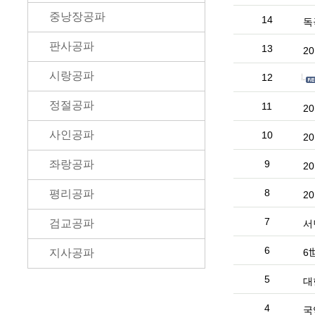
중낭장공파
14
독
판사공파
13
2
시랑공파
12
정절공파
11
2
사인공파
10
2
좌랑공파
9
2
8
평리공파
2
7
검교공파
서
6
지사공파
6
5
대
4
국