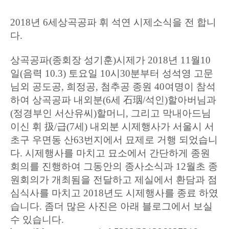
2018
년
6
세상곡공파 휘 석연 시제소식을 전 합니
다
.
상곡공파
(
종회장 성기훈
)
시제가
2018
년
11
월
10
일
(
음력
10.3)
토요일
10
시
30
분부터 성석영 고문
님외 공도공
,
희정공
,
첨추공 종원
40
여명이 참석
하여
상곡공파 내외분
(6
세
石珚
/
석인
)
할아버님과
(
정경부인 서산유씨
)
할머니
,
그리고 막내아드님
이신 휘 扱
/
급
(7
세
)
내외분 시제행사가 서울시 서
초구 우면동 산
63
번지에서 묘제로 거행 되었습니
다
.
시제행사를 마치고 묘소에서 간단하게 종원
회의를 진행하여 그동안의 종사소식과
12
월초 종
원회의가 개최됨을 전달하고 제실에서 환담과 점
심식사를 마치고
2018
년도 시제행사를 종료 하였
습니다. 좀더 많은 사진은 아래 블로그에서 보실
수 있습니다.