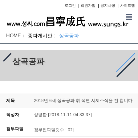
로그인
|
회원가입
|
공지사항
|
사이트맵
HOME
종파게시판
상곡공파
〉
〉
상곡공파
제목
2018년 6세 상곡공파 휘 석연 시제소식을 전 합니다.
작성자
성영환 [2018-11-11 04:33:37]
첨부파일
첨부된파일갯수 :
0
개