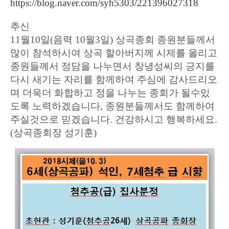
https://blog.naver.com/syh5303/221396027318
추신
11
월
10
일
(
음력
10
월
3
일
)
상곡종회 종원분들께서
많이 참석하시여 상곡 할아버지께 시제를 올리고
종원들께서 정담을 나누면서 창녕성씨의 긍지를
다시 새기는 자리를 함께하여 주심에 감사드리오
며 더욱더 화합하고 정을 나누는 종회가 될수있
도록 노력하겠습니다, 종원분들께서도 함께하여
주실것으로 믿겠습니다
.
건강하시고 행복하세요.
(
상곡종회장 성기훈
)