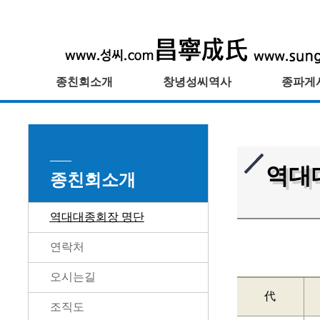
종친회소개
창녕성씨역사
종파게
역대
종친회소개
역대대종회장 명단
연락처
오시는길
代
조직도