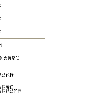
)
)
)
刊
永 會長辭任
.
職務代行
會長辭任
.
會長職務代行