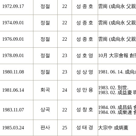
1972.09.17
정절
22
성 종 호
雲崗
(
成尙永 父親
1974.09.01
정절
22
성 종 호
雲崗
(
成尙永 父親
1976.09.01
정절
22
성 종 호
雲崗
(
成尙永 父親
1978.09.01
정절
23
성 호 영
10
月 大宗會報 創
1980.11.08
정절
23
성 상 영
1981. 06. 14.
成尙
1983. 02.
別世
.
회곡
성 만 용
1981.06.14
24
1983. 02.
成益慶 
1984. 09.
成昌鎬 
상곡
성 창 호
1983.11.07
22
1984. 09.
成樂連 
판사
성 태 경
1985.03.24
25
大宗中 成炳薰