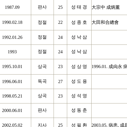
판사
성 태 경
1987.09
25
大宗中 成炳薰
1990.02.18
정절
22
성 종 호
大田和合總會
정절
성 낙 삼
1992.01.26
24
정절
성 낙 삼
1993
24
1995.10.01
상곡
23
성 상 영
1996.01.
成尙永 
독곡
성 도 용
1996.06.01
27
상곡
성 석 영
1998.05.21
23
판사
성 동 춘
2000.06.01
2002.05.02
지사
25
성 필 환
2003.05.
病患
,
成