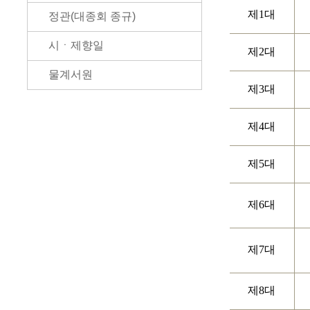
제1대
정관(대종회 종규)
시ㆍ제향일
제2대
물계서원
제3대
제4대
제5대
제6대
제7대
제8대