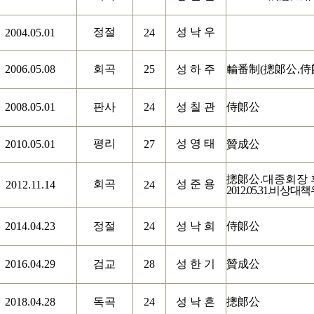
정절
성 낙 우
2004.05.01
24
2006.05.08
회곡
25
성 하 주
輪番制
(
摠郞公
,
侍
2008.05.01
판사
24
성 칠 관
侍郞公
평리
성 영 태
2010.05.01
27
贊成公
摠郞公
.
대종회장 
회곡
성 준 용
2012.11.14
24
2012.05.31.
비상대책
2014.04.23
정절
24
성 낙 희
侍郞公
2016.04.29
검교
28
성 한 기
贊成公
2018.04.28
독곡
24
성 낙 흔
摠郞公