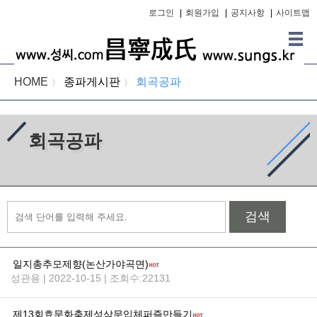
로그인
|
회원가입
|
공지사항
|
사이트맵
HOME
종파게시판
회곡공파
〉
〉
회곡공파
검색
일지총추모제향(논산가야곡면)
성관용 | 2022-10-15 | 조회수:22131
제13회효문화축제성삼문입체퍼즐만들기