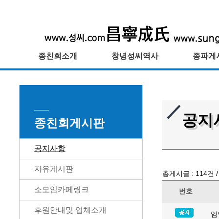
종친회소개
창녕성씨역사
종파게
공지
종친회게시판
공지사항
자유게시판
총게시글 :
114
건 
소모임카페링크
번호
후원안내및 업체소개
임