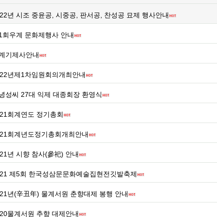
022년 시조 중윤공, 시중공, 판서공, 찬성공 묘제 행사안내
1회우계 문화제행사 안내
계기제사안내
022년제1차임원회의개최안내
녕성씨 27대 익제 대종회장 환영식
021회계연도 정기총회
021회계년도정기총회개최안내
021년 시향 참사(參祀) 안내
021 제5회 한국성삼문문화예술집현전깃발축제
021년(辛丑年) 물계서원 춘향대제 봉행 안내
020물계서원 추향 대제안내