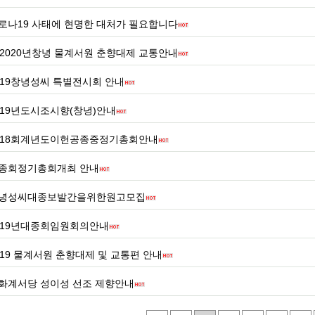
로나19 사태에 현명한 대처가 필요합니다
2020년창녕 물계서원 춘향대제 교통안내
019창녕성씨 특별전시회 안내
019년도시조시향(창녕)안내
018회계년도이헌공종중정기총회안내
종회정기총회개최 안내
녕성씨대종보발간을위한원고모집
019년대종회임원회의안내
019 물계서원 춘향대제 및 교통편 안내
화계서당 성이성 선조 제향안내