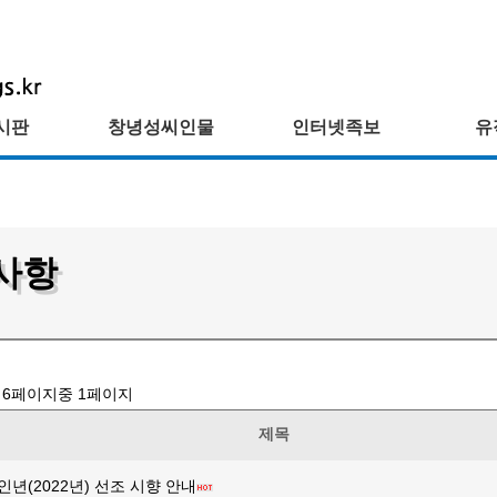
시판
창녕성씨인물
인터넷족보
유
사항
/
6
페이지중
1
페이지
제목
인년(2022년) 선조 시향 안내