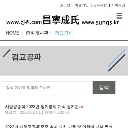
로그인
|
회원가입
|
공지사항
|
사이트맵
HOME
종파게시판
검교공파
〉
〉
검교공파
검색
시랑공종회 2023년 정기총회 개최 공지문
성일호 | 2023-02-01 | 조회수:22078
2022년 시랑공(5세)종중 추계 묘향 거행 및 연회비 납부 독려 등