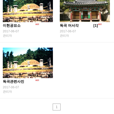
[1]
이헌공묘소
독곡 어서각
2017-06-07
2017-06-07
관리자
관리자
독곡관련사진
2017-06-07
관리자
1